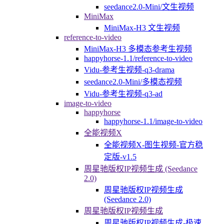
seedance2.0-Mini/文生视频
MiniMax
MiniMax-H3 文生视频
reference-to-video
MiniMax-H3 多模态参考生视频
happyhorse-1.1/reference-to-video
Vidu-参考生视频-q3-drama
seedance2.0-Mini/多模态视频
Vidu-参考生视频-q3-ad
image-to-video
happyhorse
happyhorse-1.1/image-to-video
全能视频X
全能视频X-图生视频-官方稳
定版-v1.5
周星驰版权IP视频生成 (Seedance
2.0)
周星驰版权IP视频生成
(Seedance 2.0)
周星驰版权IP视频生成
周星驰版权IP视频生成-极速