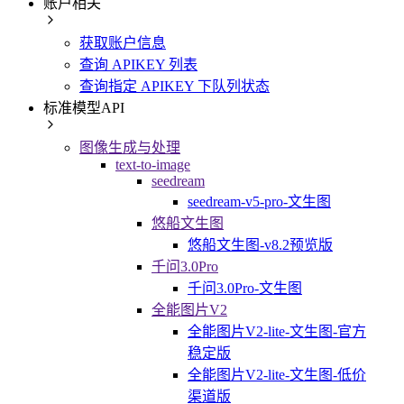
账户相关
获取账户信息
查询 APIKEY 列表
查询指定 APIKEY 下队列状态
标准模型API
图像生成与处理
text-to-image
seedream
seedream-v5-pro-文生图
悠船文生图
悠船文生图-v8.2预览版
千问3.0Pro
千问3.0Pro-文生图
全能图片V2
全能图片V2-lite-文生图-官方
稳定版
全能图片V2-lite-文生图-低价
渠道版