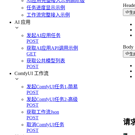
AI应用完整接入示例高阶版
Head
任务进度显示示例
生
工作流完整接入示例
AI 应用
发起AI应用任务
POST
Bod
获取AI应用API调用示例
GET
生
获取公共模型列表
POST
ComfyUI 工作流
发起ComfyUI任务1-简易
POST
发起ComfyUI任务2-高级
POST
获取工作流Json
POST
请
取消ComfyUI任务
POST