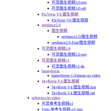
可灵图生视频3.0-pro
可灵图生视频3.0-std
PixVerse V6 图生视频
PixVerse V6 图生视频
seedance2.0
图生视频
seedance2.0/图生视频
seedance2.0-Fast/图生视频
可灵图生视频2.6
可灵图生视频2.6-pro
可灵图生视频v3
可灵图生视频v3-4k
happyhorse
happyhorse-1.0/image-to-video
SkyReels V4 图生视频
SkyReels V4 图生视频-fast
SkyReels V4 图生视频-std
reference-to-video
可灵参考生视频o1
Vidu-参考生视频-q3-mix