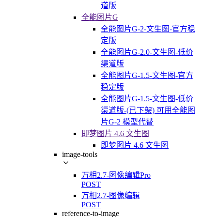
道版
全能图片G
全能图片G-2-文生图-官方稳
定版
全能图片G-2.0-文生图-低价
渠道版
全能图片G-1.5-文生图-官方
稳定版
全能图片G-1.5-文生图-低价
渠道版-(已下架) 可用全能图
片G-2 模型代替
即梦图片 4.6 文生图
即梦图片 4.6 文生图
image-tools
万相2.7-图像编辑Pro
POST
万相2.7-图像编辑
POST
reference-to-image