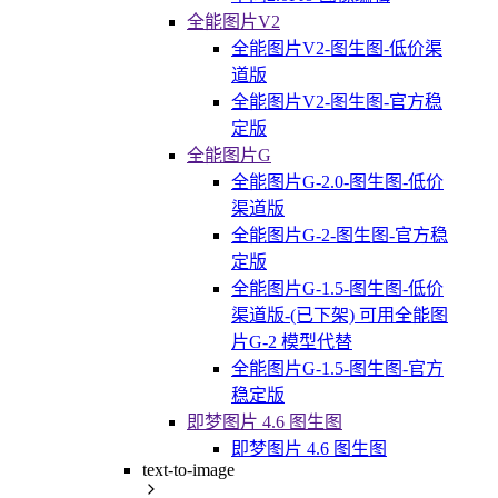
全能图片V2
全能图片V2-图生图-低价渠
道版
全能图片V2-图生图-官方稳
定版
全能图片G
全能图片G-2.0-图生图-低价
渠道版
全能图片G-2-图生图-官方稳
定版
全能图片G-1.5-图生图-低价
渠道版-(已下架) 可用全能图
片G-2 模型代替
全能图片G-1.5-图生图-官方
稳定版
即梦图片 4.6 图生图
即梦图片 4.6 图生图
text-to-image