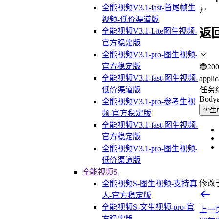
    "
全能视频V3.1-fast-首尾帧生
}'
视频-低价渠道版
全能视频V3.1-Lite图生视频-
返
官方稳定版
全能视频V3.1-pro-图生视频-
官方稳定版
🟢
200
全能视频V3.1-fast-图生视频-
applic
低价渠道版
任务
Body
全能视频V3.1-pro-参考生视
生
频-官方稳定版
全能视频V3.1-fast-图生视频-
官方稳定版
全能视频V3.1-pro-图生视频-
低价渠道版
全能视频S
修改
全能视频S-图生视频-支持真
人-官方稳定版
全能视频S-文生视频-pro-官
上一
方稳定版