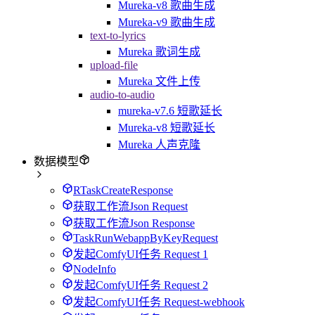
Mureka-v8 歌曲生成
Mureka-v9 歌曲生成
text-to-lyrics
Mureka 歌词生成
upload-file
Mureka 文件上传
audio-to-audio
mureka-v7.6 短歌延长
Mureka-v8 短歌延长
Mureka 人声克隆
数据模型
RTaskCreateResponse
获取工作流Json Request
获取工作流Json Response
TaskRunWebappByKeyRequest
发起ComfyUI任务 Request 1
NodeInfo
发起ComfyUI任务 Request 2
发起ComfyUI任务 Request-webhook