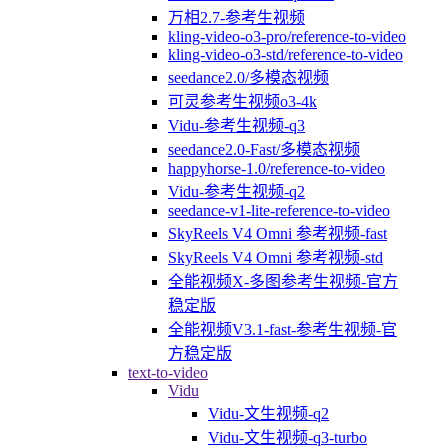
万相2.7-参考生视频
kling-video-o3-pro/reference-to-video
kling-video-o3-std/reference-to-video
seedance2.0/多模态视频
可灵参考生视频o3-4k
Vidu-参考生视频-q3
seedance2.0-Fast/多模态视频
happyhorse-1.0/reference-to-video
Vidu-参考生视频-q2
seedance-v1-lite-reference-to-video
SkyReels V4 Omni 参考视频-fast
SkyReels V4 Omni 参考视频-std
全能视频X-多图参考生视频-官方
稳定版
全能视频V3.1-fast-参考生视频-官
方稳定版
text-to-video
Vidu
Vidu-文生视频-q2
Vidu-文生视频-q3-turbo