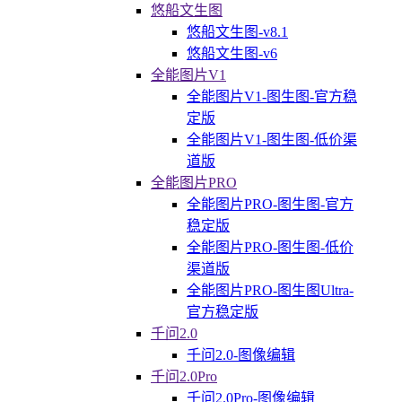
悠船文生图
悠船文生图-v8.1
悠船文生图-v6
全能图片V1
全能图片V1-图生图-官方稳
定版
全能图片V1-图生图-低价渠
道版
全能图片PRO
全能图片PRO-图生图-官方
稳定版
全能图片PRO-图生图-低价
渠道版
全能图片PRO-图生图Ultra-
官方稳定版
千问2.0
千问2.0-图像编辑
千问2.0Pro
千问2.0Pro-图像编辑