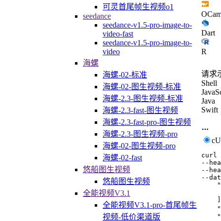
可灵首尾帧生视频o1
OCam
seedance
seedance-v1.5-pro-image-to-
Dart
video-fast
seedance-v1.5-pro-image-to-
R
video
海螺
请求
海螺-02-标准
Shell
海螺-02-图生视频-标准
JavaSc
海螺-2.3-图生视频-标准
Java
Swift
海螺-2.3-fast-图生视频
海螺-2.3-fast-pro-图生视频
海螺-2.3-图生视频-pro
c
海螺-02-图生视频-pro
curl
海螺-02-fast
--hea
悠船图生视频
--hea
--dat
悠船图生视频
    "
     
全能视频V3.1
    ]
全能视频V3.1-pro-首尾帧生
    
视频-低价渠道版
    "