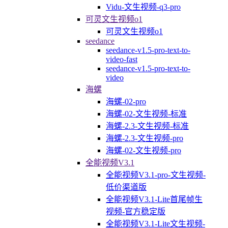
Vidu-文生视频-q3-pro
可灵文生视频o1
可灵文生视频o1
seedance
seedance-v1.5-pro-text-to-
video-fast
seedance-v1.5-pro-text-to-
video
海螺
海螺-02-pro
海螺-02-文生视频-标准
海螺-2.3-文生视频-标准
海螺-2.3-文生视频-pro
海螺-02-文生视频-pro
全能视频V3.1
全能视频V3.1-pro-文生视频-
低价渠道版
全能视频V3.1-Lite首尾帧生
视频-官方稳定版
全能视频V3.1-Lite文生视频-