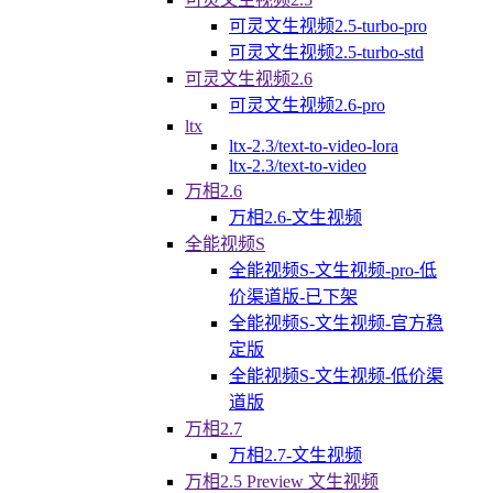
可灵文生视频2.5-turbo-pro
可灵文生视频2.5-turbo-std
可灵文生视频2.6
可灵文生视频2.6-pro
ltx
ltx-2.3/text-to-video-lora
ltx-2.3/text-to-video
万相2.6
万相2.6-文生视频
全能视频S
全能视频S-文生视频-pro-低
价渠道版-已下架
全能视频S-文生视频-官方稳
定版
全能视频S-文生视频-低价渠
道版
万相2.7
万相2.7-文生视频
万相2.5 Preview 文生视频