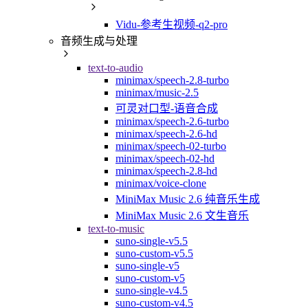
Vidu-参考生视频-q2-pro
音频生成与处理
text-to-audio
minimax/speech-2.8-turbo
minimax/music-2.5
可灵对口型-语音合成
minimax/speech-2.6-turbo
minimax/speech-2.6-hd
minimax/speech-02-turbo
minimax/speech-02-hd
minimax/speech-2.8-hd
minimax/voice-clone
MiniMax Music 2.6 纯音乐生成
MiniMax Music 2.6 文生音乐
text-to-music
suno-single-v5.5
suno-custom-v5.5
suno-single-v5
suno-custom-v5
suno-single-v4.5
suno-custom-v4.5