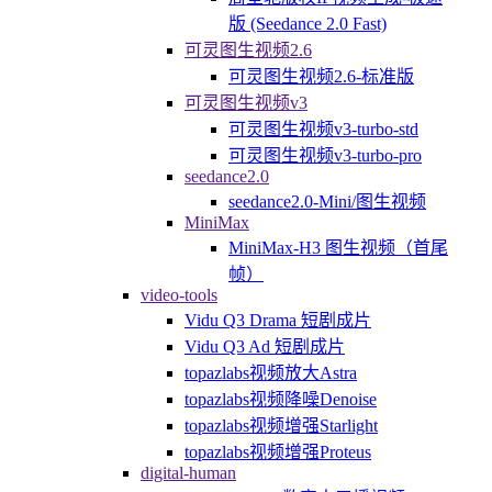
版 (Seedance 2.0 Fast)
可灵图生视频2.6
可灵图生视频2.6-标准版
可灵图生视频v3
可灵图生视频v3-turbo-std
可灵图生视频v3-turbo-pro
seedance2.0
seedance2.0-Mini/图生视频
MiniMax
MiniMax-H3 图生视频（首尾
帧）
video-tools
Vidu Q3 Drama 短剧成片
Vidu Q3 Ad 短剧成片
topazlabs视频放大Astra
topazlabs视频降噪Denoise
topazlabs视频增强Starlight
topazlabs视频增强Proteus
digital-human