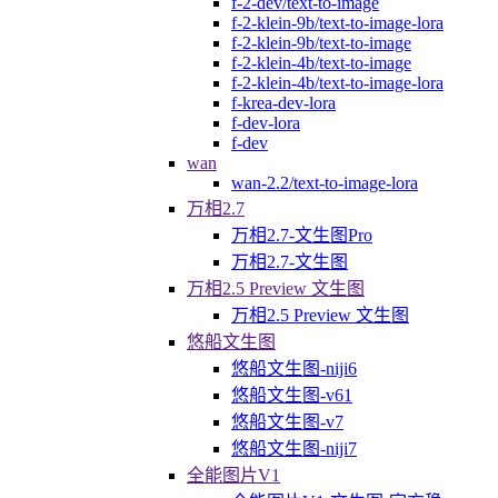
f-2-dev/text-to-image
f-2-klein-9b/text-to-image-lora
f-2-klein-9b/text-to-image
f-2-klein-4b/text-to-image
f-2-klein-4b/text-to-image-lora
f-krea-dev-lora
f-dev-lora
f-dev
wan
wan-2.2/text-to-image-lora
万相2.7
万相2.7-文生图Pro
万相2.7-文生图
万相2.5 Preview 文生图
万相2.5 Preview 文生图
悠船文生图
悠船文生图-niji6
悠船文生图-v61
悠船文生图-v7
悠船文生图-niji7
全能图片V1