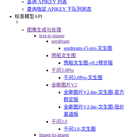
查询 APIKEY 列表
查询指定 APIKEY 下队列状态
标准模型API
图像生成与处理
text-to-image
seedream
seedream-v5-pro-文生图
悠船文生图
悠船文生图-v8.2预览版
千问3.0Pro
千问3.0Pro-文生图
全能图片V2
全能图片V2-lite-文生图-官方
稳定版
全能图片V2-lite-文生图-低价
渠道版
千问3.0
千问3.0-文生图
image-to-image