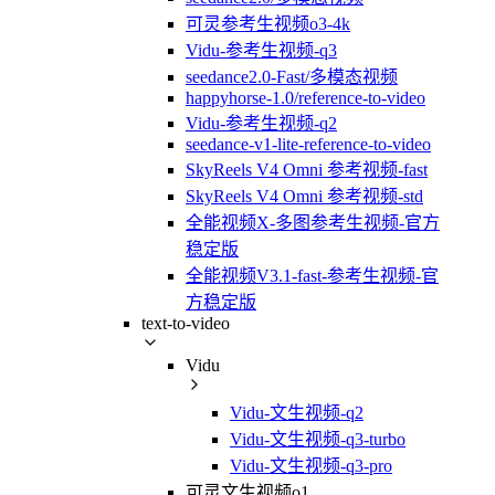
可灵参考生视频o3-4k
Vidu-参考生视频-q3
seedance2.0-Fast/多模态视频
happyhorse-1.0/reference-to-video
Vidu-参考生视频-q2
seedance-v1-lite-reference-to-video
SkyReels V4 Omni 参考视频-fast
SkyReels V4 Omni 参考视频-std
全能视频X-多图参考生视频-官方
稳定版
全能视频V3.1-fast-参考生视频-官
方稳定版
text-to-video
Vidu
Vidu-文生视频-q2
Vidu-文生视频-q3-turbo
Vidu-文生视频-q3-pro
可灵文生视频o1