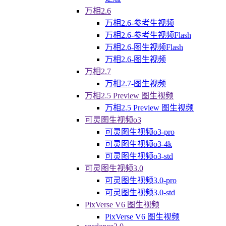
万相2.6
万相2.6-参考生视频
万相2.6-参考生视频Flash
万相2.6-图生视频Flash
万相2.6-图生视频
万相2.7
万相2.7-图生视频
万相2.5 Preview 图生视频
万相2.5 Preview 图生视频
可灵图生视频o3
可灵图生视频o3-pro
可灵图生视频o3-4k
可灵图生视频o3-std
可灵图生视频3.0
可灵图生视频3.0-pro
可灵图生视频3.0-std
PixVerse V6 图生视频
PixVerse V6 图生视频