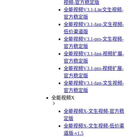
视频-官方稳定版
全能视频V3.1-Lite文生视频-
官方稳定版
全能视频V3.1-fast-文生视频-
低价渠道版
全能视频V3.1-pro-文生视频-
官方稳定版
全能视频V3.1-fast-视频扩展-
官方稳定版
全能视频V3.1-pro-视频扩展-
官方稳定版
全能视频V3.1-fast-文生视频-
官方稳定版
全能视频X
全能视频X-文生视频-官方稳
定版
全能视频X-文生视频-低价渠
道版-v1.5