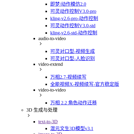
即梦/动作模仿2.0
可灵动作控制V3.0-pro
kling-v2.6-pro-动作控制
可灵动作控制V3.0-std
kling-v2.6-std-动作控制
audio-to-video
可灵对口型-视频生成
可灵对口型-人脸识别
video-extend
万相2.7-视频续写
全能视频X-视频续写-官方稳定版
video-to-video
万相 2.2 角色动作迁移
3D 生成与处理
text-to-3D
混元文生3D模型v3.1