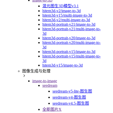
image-to-3D
混元图生3D模型v3.1
hitem3d-v2/image-to-3d
hitem3d-v15/multi-image-to-3d
hitem3d-v2/multi-image-to-3d
hitem3d-portrait-v21/image-to-3d
hitem3d-portrait-v21/multi-image-to-
3d
hitem3d-portrait-v20/image-to-3d
hitem3d-portrait-v20/multi-image-to-
3d
hitem3d-portrait-v15/image-to-3d
hitem3d-portrait-v15/multi-image-to-
3d
hitem3d-v15/image-to-3d
图像生成与处理
image-to-image
seedream
seedream-v5-lite-图生图
seedream-v4-图生图
seedream-v4.5-图生图
全能图片X