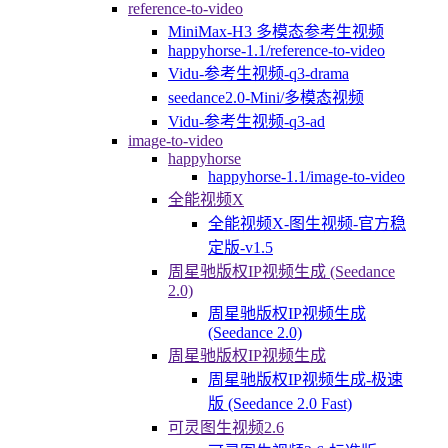
reference-to-video
MiniMax-H3 多模态参考生视频
happyhorse-1.1/reference-to-video
Vidu-参考生视频-q3-drama
seedance2.0-Mini/多模态视频
Vidu-参考生视频-q3-ad
image-to-video
happyhorse
happyhorse-1.1/image-to-video
全能视频X
全能视频X-图生视频-官方稳
定版-v1.5
周星驰版权IP视频生成 (Seedance
2.0)
周星驰版权IP视频生成
(Seedance 2.0)
周星驰版权IP视频生成
周星驰版权IP视频生成-极速
版 (Seedance 2.0 Fast)
可灵图生视频2.6