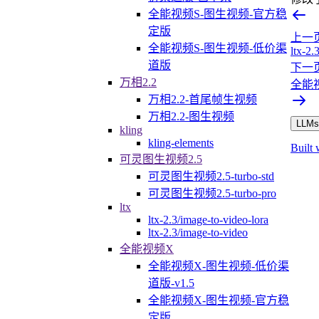
全能视频S-图生视频-官方稳
定版
上一
全能视频S-图生视频-低价渠
ltx-2.
道版
下一
万相2.2
全能视
万相2.2-首尾帧生视频
万相2.2-图生视频
LLMs.
kling
kling-elements
Built 
可灵图生视频2.5
可灵图生视频2.5-turbo-std
可灵图生视频2.5-turbo-pro
ltx
ltx-2.3/image-to-video-lora
ltx-2.3/image-to-video
全能视频X
全能视频X-图生视频-低价渠
道版-v1.5
全能视频X-图生视频-官方稳
定版