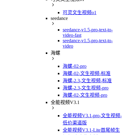
可灵文生视频o1
seedance
seedance-v1.5-pro-text-to-
video-fast
seedance-v1.5-pro-text-to-
video
海螺
海螺-02-pro
海螺-02-文生视频-标准
海螺-2.3-文生视频-标准
海螺-2.3-文生视频-pro
海螺-02-文生视频-pro
全能视频V3.1
全能视频V3.1-pro-文生视频-
低价渠道版
全能视频V3.1-Lite首尾帧生