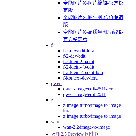
全能图片X-图片编辑-官方稳
定版
全能图片X-图生图-低价渠道
版
全能图片X-高质量图片编辑-
官方稳定版
f
f-2-dev/edit-lora
f-2-dev/edit
f-2-klein-9b/edit
f-2-klein-4b/edit
f-2-klein-4b/edit-lora
f-kontext-dev-lora
qwen
qwen-image/edit-2511-lora
qwen-image/edit-2511
z
z-image-turbo/image-to-image-
lora
z-image-turbo/image-to-image
wan
wan-2.2/image-to-image
万相2.5 Preview 图生图