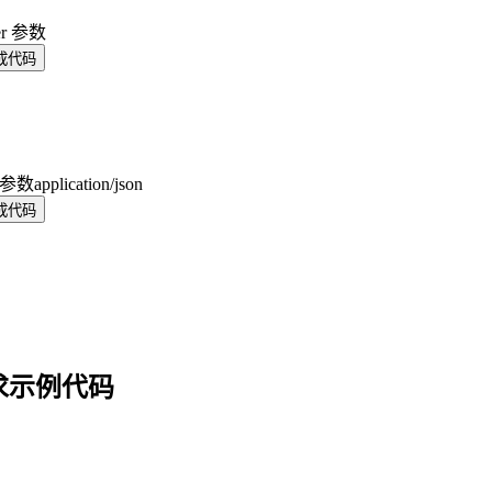
er 参数
成代码
y 参数
application/json
成代码
求示例代码