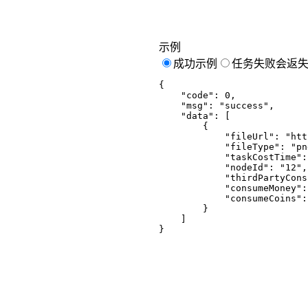
示例
成功示例
任务失败会返
{
"code"
:
0
,
"msg"
:
"success"
,
"data"
:
[
{
"fileUrl"
:
"htt
"fileType"
:
"pn
"taskCostTime"
:
"nodeId"
:
"12"
,
"thirdPartyCons
"consumeMoney"
:
"consumeCoins"
:
}
]
}