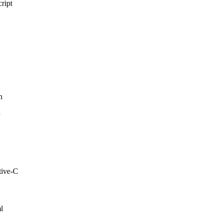
ript
n
P
tive-C
l