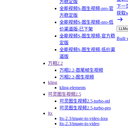
方稳定版
下一
全能视频S-图生视频-pro-官
获取w
方稳定版
全能视频S-图生视频-pro-低
价渠道版-已下架
LLMs.
全能视频S-图生视频-官方稳
Built 
定版
全能视频S-图生视频-低价渠
道版
万相2.2
万相2.2-首尾帧生视频
万相2.2-图生视频
kling
kling-elements
可灵图生视频2.5
可灵图生视频2.5-turbo-std
可灵图生视频2.5-turbo-pro
ltx
ltx-2.3/image-to-video-lora
ltx-2.3/image-to-video