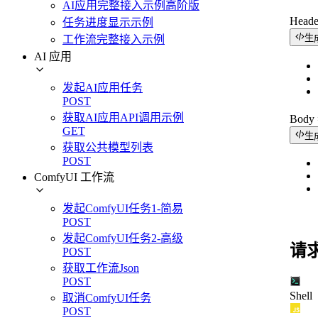
AI应用完整接入示例高阶版
Head
任务进度显示示例
生
工作流完整接入示例
AI 应用
发起AI应用任务
POST
获取AI应用API调用示例
Bod
GET
生
获取公共模型列表
POST
ComfyUI 工作流
发起ComfyUI任务1-简易
POST
发起ComfyUI任务2-高级
请
POST
获取工作流Json
POST
Shell
取消ComfyUI任务
POST