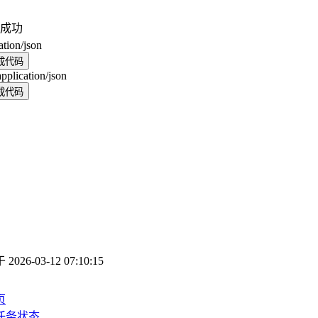
成功
ation/json
成代码
application/json
成代码
于
2026-03-12 07:10:15
页
任务状态