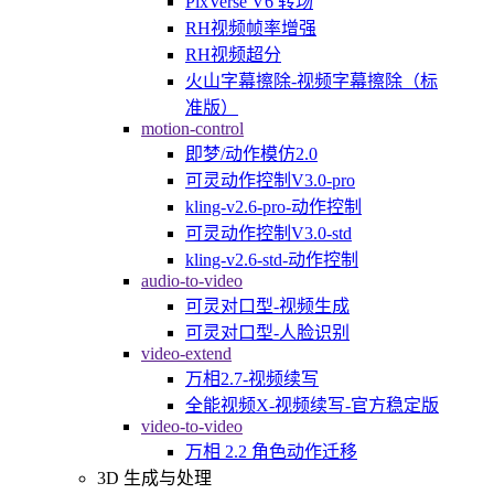
PixVerse V6 转场
RH视频帧率增强
RH视频超分
火山字幕擦除-视频字幕擦除（标
准版）
motion-control
即梦/动作模仿2.0
可灵动作控制V3.0-pro
kling-v2.6-pro-动作控制
可灵动作控制V3.0-std
kling-v2.6-std-动作控制
audio-to-video
可灵对口型-视频生成
可灵对口型-人脸识别
video-extend
万相2.7-视频续写
全能视频X-视频续写-官方稳定版
video-to-video
万相 2.2 角色动作迁移
3D 生成与处理