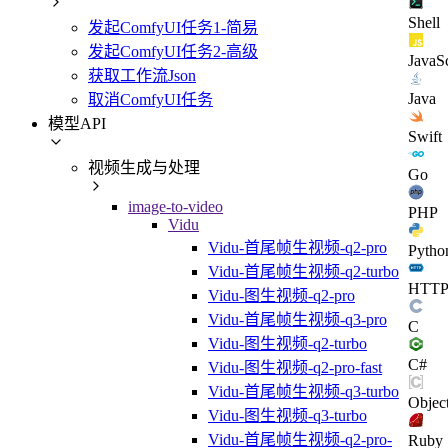
Shell
发起ComfyUI任务1-简易
发起ComfyUI任务2-高级
JavaSc
获取工作流Json
Java
取消ComfyUI任务
模型API
Swift
视频生成与处理
Go
image-to-video
PHP
Vidu
Vidu-首尾帧生视频-q2-pro
Pytho
Vidu-首尾帧生视频-q2-turbo
HTT
Vidu-图生视频-q2-pro
Vidu-首尾帧生视频-q3-pro
C
Vidu-图生视频-q2-turbo
C#
Vidu-图生视频-q2-pro-fast
Vidu-首尾帧生视频-q3-turbo
Objec
Vidu-图生视频-q3-turbo
Vidu-首尾帧生视频-q2-pro-
Ruby