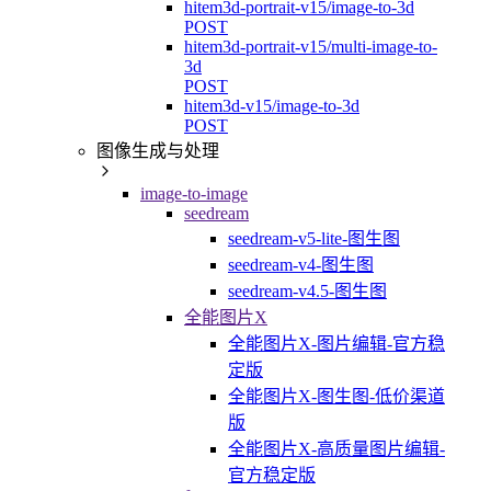
hitem3d-portrait-v15/image-to-3d
POST
hitem3d-portrait-v15/multi-image-to-
3d
POST
hitem3d-v15/image-to-3d
POST
图像生成与处理
image-to-image
seedream
seedream-v5-lite-图生图
seedream-v4-图生图
seedream-v4.5-图生图
全能图片X
全能图片X-图片编辑-官方稳
定版
全能图片X-图生图-低价渠道
版
全能图片X-高质量图片编辑-
官方稳定版