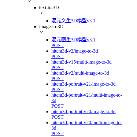
text-to-3D
混元文生3D模型v3.1
image-to-3D
混元图生3D模型v3.1
POST
hitem3d-v2/image-to-3d
POST
hitem3d-v15/multi-image-to-3d
POST
hitem3d-v2/multi-image-to-3d
POST
hitem3d-portrait-v21/image-to-3d
POST
hitem3d-portrait-v21/multi-image-to-
3d
POST
hitem3d-portrait-v20/image-to-3d
POST
hitem3d-portrait-v20/multi-image-to-
3d
POST