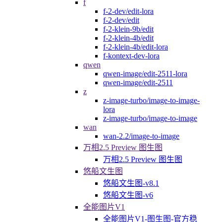
f
f-2-dev/edit-lora
f-2-dev/edit
f-2-klein-9b/edit
f-2-klein-4b/edit
f-2-klein-4b/edit-lora
f-kontext-dev-lora
qwen
qwen-image/edit-2511-lora
qwen-image/edit-2511
z
z-image-turbo/image-to-image-
lora
z-image-turbo/image-to-image
wan
wan-2.2/image-to-image
万相2.5 Preview 图生图
万相2.5 Preview 图生图
悠船文生图
悠船文生图-v8.1
悠船文生图-v6
全能图片V1
全能图片V1-图生图-官方稳