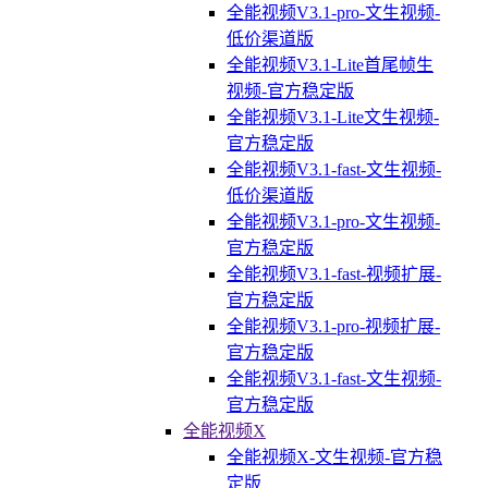
全能视频V3.1-pro-文生视频-
低价渠道版
全能视频V3.1-Lite首尾帧生
视频-官方稳定版
全能视频V3.1-Lite文生视频-
官方稳定版
全能视频V3.1-fast-文生视频-
低价渠道版
全能视频V3.1-pro-文生视频-
官方稳定版
全能视频V3.1-fast-视频扩展-
官方稳定版
全能视频V3.1-pro-视频扩展-
官方稳定版
全能视频V3.1-fast-文生视频-
官方稳定版
全能视频X
全能视频X-文生视频-官方稳
定版