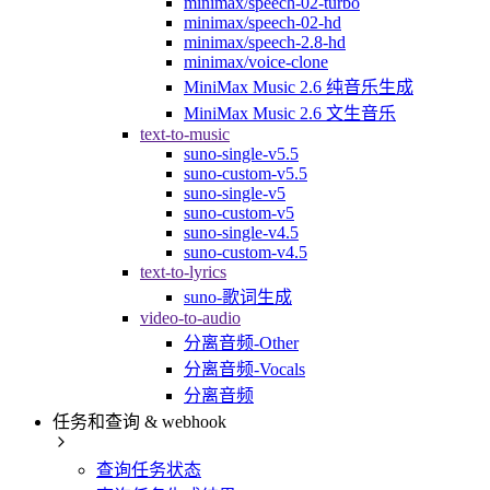
minimax/speech-02-turbo
minimax/speech-02-hd
minimax/speech-2.8-hd
minimax/voice-clone
MiniMax Music 2.6 纯音乐生成
MiniMax Music 2.6 文生音乐
text-to-music
suno-single-v5.5
suno-custom-v5.5
suno-single-v5
suno-custom-v5
suno-single-v4.5
suno-custom-v4.5
text-to-lyrics
suno-歌词生成
video-to-audio
分离音频-Other
分离音频-Vocals
分离音频
任务和查询 & webhook
查询任务状态