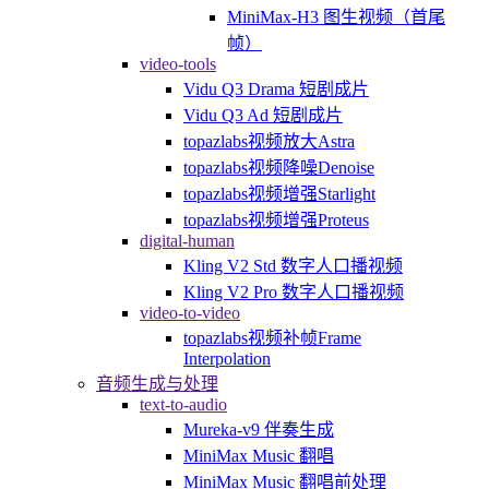
MiniMax-H3 图生视频（首尾
帧）
video-tools
Vidu Q3 Drama 短剧成片
Vidu Q3 Ad 短剧成片
topazlabs视频放大Astra
topazlabs视频降噪Denoise
topazlabs视频增强Starlight
topazlabs视频增强Proteus
digital-human
Kling V2 Std 数字人口播视频
Kling V2 Pro 数字人口播视频
video-to-video
topazlabs视频补帧Frame
Interpolation
音频生成与处理
text-to-audio
Mureka-v9 伴奏生成
MiniMax Music 翻唱
MiniMax Music 翻唱前处理