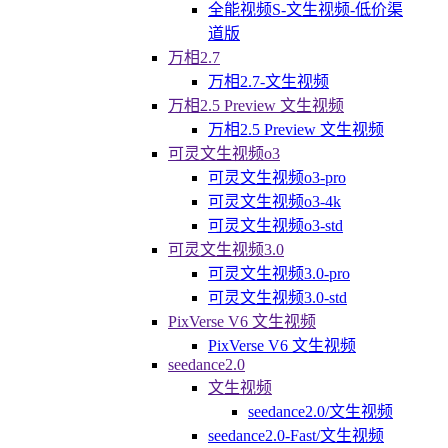
全能视频S-文生视频-低价渠
道版
万相2.7
万相2.7-文生视频
万相2.5 Preview 文生视频
万相2.5 Preview 文生视频
可灵文生视频o3
可灵文生视频o3-pro
可灵文生视频o3-4k
可灵文生视频o3-std
可灵文生视频3.0
可灵文生视频3.0-pro
可灵文生视频3.0-std
PixVerse V6 文生视频
PixVerse V6 文生视频
seedance2.0
文生视频
seedance2.0/文生视频
seedance2.0-Fast/文生视频