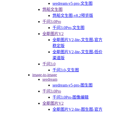
seedream-v5-pro-文生图
悠船文生图
悠船文生图-v8.2预览版
千问3.0Pro
千问3.0Pro-文生图
全能图片V2
全能图片V2-lite-文生图-官方
稳定版
全能图片V2-lite-文生图-低价
渠道版
千问3.0
千问3.0-文生图
image-to-image
seedream
seedream-v5-pro-图生图
千问3.0Pro
千问3.0Pro-图像编辑
全能图片V2
全能图片V2-lite-图生图-官方