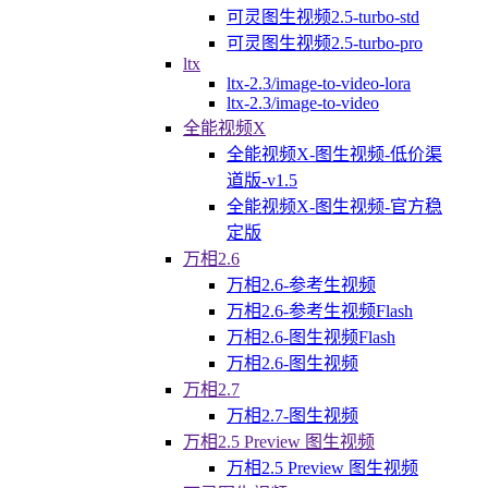
可灵图生视频2.5-turbo-std
可灵图生视频2.5-turbo-pro
ltx
ltx-2.3/image-to-video-lora
ltx-2.3/image-to-video
全能视频X
全能视频X-图生视频-低价渠
道版-v1.5
全能视频X-图生视频-官方稳
定版
万相2.6
万相2.6-参考生视频
万相2.6-参考生视频Flash
万相2.6-图生视频Flash
万相2.6-图生视频
万相2.7
万相2.7-图生视频
万相2.5 Preview 图生视频
万相2.5 Preview 图生视频