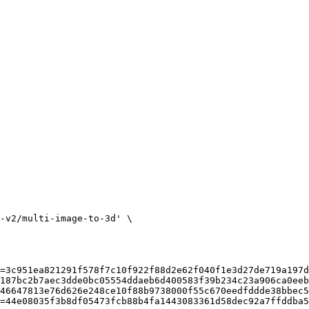
-v2/multi-image-to-3d'
=3c951ea821291f578f7c10f922f88d2e62f040f1e3d27de719a197d
187bc2b7aec3dde0bc05554ddaeb6d400583f39b234c23a906ca0eeb
46647813e76d626e248ce10f88b9738000f55c670eedfddde38bbec5
=44e08035f3b8df05473fcb88b4fa1443083361d58dec92a7ffddba5