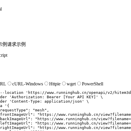
l
示例
请求示例
ript
URL
cURL-Windows
Httpie
wget
PowerShell
--location
'https://www.runninghub.cn/openapi/v2/hitem3d
der
'Authorization: Bearer [Your API KEY]'
der
'Content-Type: application/json'
a
'{

requestType": "mesh",

frontImageUrl": "https://www.runninghub.cn/view?filename
backImageUrl": "https://www.runninghub.cn/view?filename=
leftImageUrl": "https://www.runninghub.cn/view?filename=
rightImageUrl": "https://www.runninghub.cn/view?filename