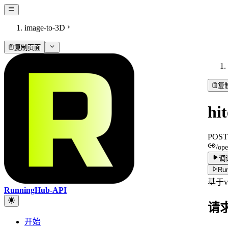
image-to-3D
复制页面
复
hi
POST
/op
调
Run
基于
RunningHub-API
请
开始