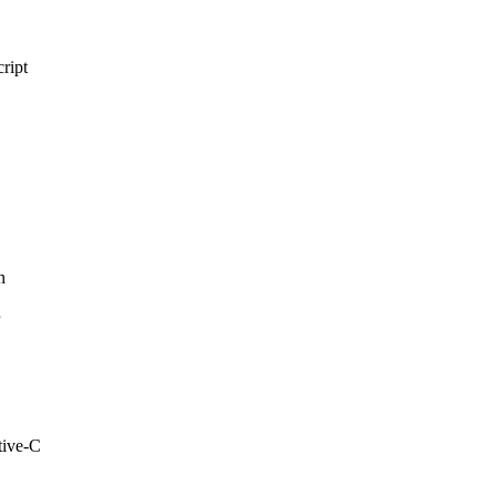
ript
n
P
tive-C