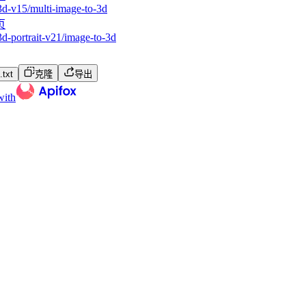
3d-v15/multi-image-to-3d
页
d-portrait-v21/image-to-3d
txt
克隆
导出
with