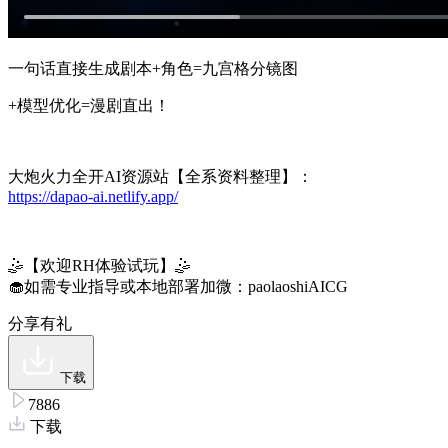
一句话直接生成剧本+角色=九宫格分镜图
+模型优化=漫剧直出！
大炮火力全开AI资源站【全系资料整理】：
https://dapao-ai.netlify.app/
🤹‍【欢迎RH体验试玩】🤹‍
🧁如需专业指导或本地部署加微：paolaoshiAICG
分享有礼
下载
7886
下载