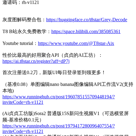
邀请码：rh-v1121
灰度图解码整合包：
https://huggingface.co/t8star/Grey-Decode
T8 B站永久免费教学：
https://space.bilibili.com/385085361
Youtube tutorial：
https://www.youtube.com/@T8star-Aix
性价比最高的好用聚合API（贞贞的AI工坊）：
https://ai.t8star.cn/register?aff=dP7j
首次注册送0.2刀，新版UI每日登录签到领更多！
（基准0.08）单图编辑nano banana图像编辑API工作流V2(支持
本地)
https://www.runninghub.cn/post/1960785155709448194/?
inviteCode=rh-v1121
(Ai贞贞工坊版)Sora2 普通版15S新问生视频V1（可选横竖屏
频-基准价格0.1元）
https://www.runninghub.cn/post/1979417280096407554/?
inviteCode=rh-v1121