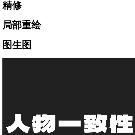
精修
局部重绘
图生图