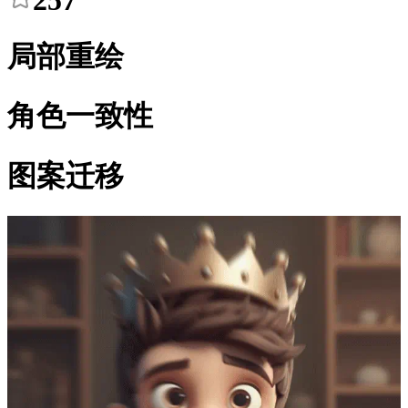
257
局部重绘
角色一致性
图案迁移