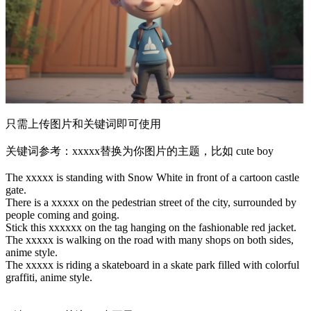
只需上传图片和关键词即可使用
关键词参考：xxxxx替换为你图片的主题，比如 cute boy
The xxxxx is standing with Snow White in front of a cartoon castle
gate.
There is a xxxxx on the pedestrian street of the city, surrounded by
people coming and going.
Stick this xxxxxx on the tag hanging on the fashionable red jacket.
The xxxxx is walking on the road with many shops on both sides,
anime style.
The xxxxx is riding a skateboard in a skate park filled with colorful
graffiti, anime style.