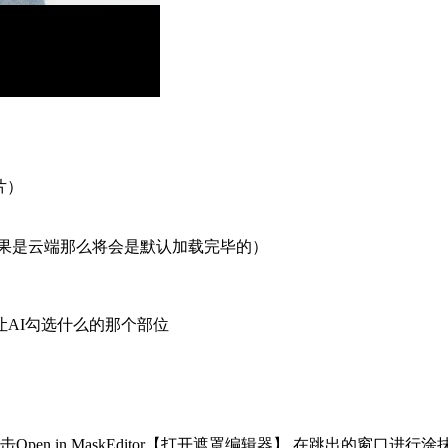
片）
（如果是云端那么将会是默认加载完毕的）
让AI勾选什么的那个部位
en in MaskEditor【打开遮罩编辑器】 在跳出的窗口进