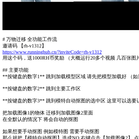
# 万物迁移 全功能工作流
邀请码 【rh-v1312】
https://www.runninghub.cn/?inviteCode=rh-v1312
用这个码，送1000RH币奖励 （大概运行20多个视频 几百张图
## 主要功能
**按键盘的数字1** 跳到加载模型区域 请先把模型加载好 
**按键盘的数字2** 跳到主要工作区
**按键盘的数字3** 跳到模特自动抠图的选中区 这里可以选要
把加载图像1的物体 迁移到加载图像2里面
在全默认的情况下 将会自动的抠图
如果想要手动抠图 例如模特图 需要手动抠图
那么就把【模特自动抠图】选成NO 右键点击【加载图像2】 点击Op