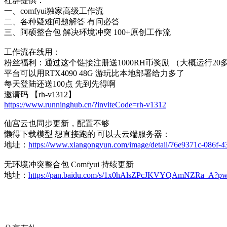
社群提供：
一、comfyui独家高级工作流
二、各种疑难问题解答 有问必答
三、阿硕整合包 解决环境冲突 100+原创工作流
工作流在线用：
粉丝福利：通过这个链接注册送1000RH币奖励 （大概运行20
平台可以用RTX4090 48G 游玩比本地部署给力多了
每天登陆还送100点 先到先得啊
邀请码 【rh-v1312】
https://www.runninghub.cn/?inviteCode=rh-v1312
仙宫云也同步更新，配置不够
懒得下载模型 想直接跑的 可以去云端服务器：
地址：
https://www.xiangongyun.com/image/detail/76e9371c-086
无环境冲突整合包 Comfyui 持续更新
地址：
https://pan.baidu.com/s/1x0hAlsZPcJKVYQAmNZRa_A?p