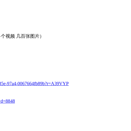
多个视频 几百张图片）
f-435e-97a4-0067664fb89b?r=A39VYP
wd=8848