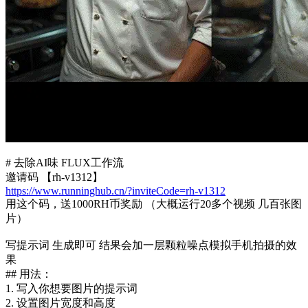
# 去除AI味 FLUX工作流
邀请码 【rh-v1312】
https://www.runninghub.cn/?inviteCode=rh-v1312
用这个码，送1000RH币奖励 （大概运行20多个视频 几百张图
片）
写提示词 生成即可 结果会加一层颗粒噪点模拟手机拍摄的效
果
## 用法：
1. 写入你想要图片的提示词
2. 设置图片宽度和高度