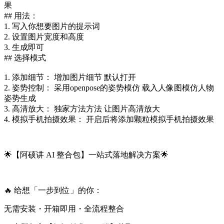
果
## 用法：
1. 写入你想要图片的提示词
2. 设置图片宽度和高度
3. 生成即可
## 选择模式
1. 添加细节： 增加图片细节 默认打开
2. 姿势控制： 采用openpose的姿势模仿 载入人像图模仿人物
姿势生成
3. 高清放大： 独家方法方法 让图片高清放大
4. 模拟手机拍摄效果： 开启后将添加颗粒模拟手机拍摄效果
🌟【阿硕讲 AI 整合包】一站式落地解决方案🌟
🔥 给想「一步到位」的你：
无需安装・开箱即用・全流程整合