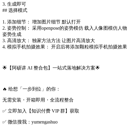
3. 生成即可
## 选择模式
1. 添加细节： 增加图片细节 默认打开
2. 姿势控制： 采用openpose的姿势模仿 载入人像图模仿人物
姿势生成
3. 高清放大： 独家方法方法 让图片高清放大
4. 模拟手机拍摄效果： 开启后将添加颗粒模拟手机拍摄效果
🌟【阿硕讲 AI 整合包】一站式落地解决方案🌟
🔥 给想「一步到位」的你：
无需安装・开箱即用・全流程整合
✅ 立即加入【知识付费 VIP 群】获取
✅ 微信搜我：yumengashuo