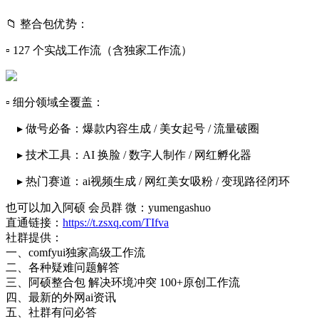
📁 整合包优势：
▫️ 127 个实战工作流（含独家工作流）
▫️ 细分领域全覆盖：
▸ 做号必备：爆款内容生成 / 美女起号 / 流量破圈
▸ 技术工具：AI 换脸 / 数字人制作 / 网红孵化器
▸ 热门赛道：ai视频生成 / 网红美女吸粉 / 变现路径闭环
也可以加入阿硕 会员群 微：yumengashuo
直通链接：
https://t.zsxq.com/TIfva
社群提供：
一、comfyui独家高级工作流
二、各种疑难问题解答
三、阿硕整合包 解决环境冲突 100+原创工作流
四、最新的外网ai资讯
五、社群有问必答