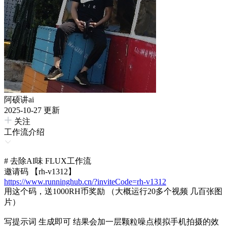
阿硕讲ai
2025-10-27 更新
关注
工作流介绍
# 去除AI味 FLUX工作流
邀请码 【rh-v1312】
https://www.runninghub.cn/?inviteCode=rh-v1312
用这个码，送1000RH币奖励 （大概运行20多个视频 几百张图
片）
写提示词 生成即可 结果会加一层颗粒噪点模拟手机拍摄的效