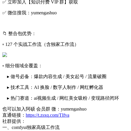
✅ 立即加入【知识付费 VIP 群】获取
✅ 微信搜我：yumengashuo
📁 整合包优势：
▫️ 127 个实战工作流（含独家工作流）
▫️ 细分领域全覆盖：
▸ 做号必备：爆款内容生成 / 美女起号 / 流量破圈
▸ 技术工具：AI 换脸 / 数字人制作 / 网红孵化器
▸ 热门赛道：ai视频生成 / 网红美女吸粉 / 变现路径闭环
也可以加入阿硕 会员群 微：yumengashuo
直通链接：
https://t.zsxq.com/TIfva
社群提供：
一、comfyui独家高级工作流