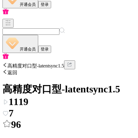
开通会员
登录
开通会员
登录
高精度对口型-latentsync1.5
返回
高精度对口型-latentsync1.5
1119
7
96