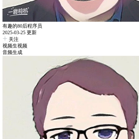
有趣的80后程序员
2025-03-25 更新
关注
视频生视频
音频生成