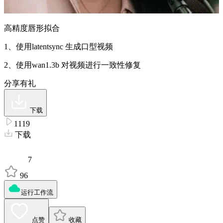
高精度唇形拟合
1、使用latentsync 生成口型视频
2、使用wan1.3b 对视频进行一致性修复
分享有礼
下载
1119
下载
7
96
运行工作流
点赞
收藏