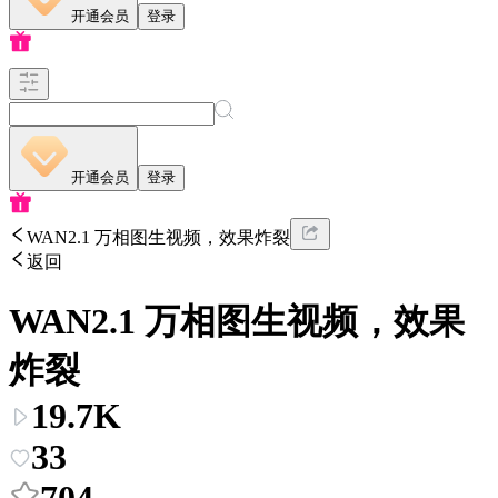
开通会员
登录
开通会员
登录
WAN2.1 万相图生视频，效果炸裂
返回
WAN2.1 万相图生视频，效果
炸裂
19.7K
33