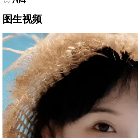
704
图生视频