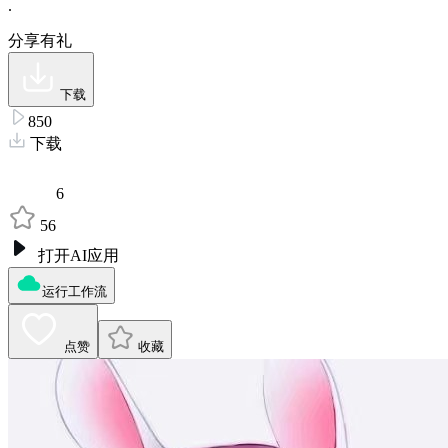
.
分享有礼
下载
850
下载
6
56
打开AI应用
运行工作流
点赞
收藏