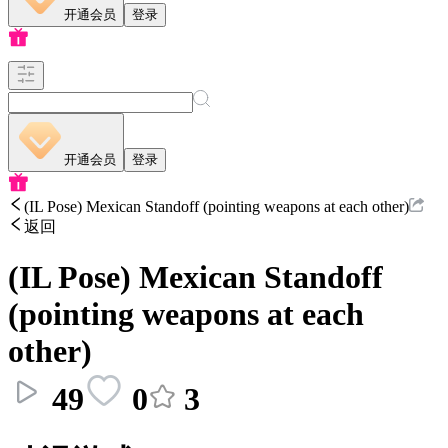
开通会员
登录
开通会员
登录
(IL Pose) Mexican Standoff (pointing weapons at each other)
返回
(IL Pose) Mexican Standoff
(pointing weapons at each
other)
49
0
3