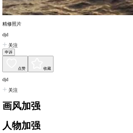
精修照片
djd
关注
申诉
点赞
收藏
djd
关注
画风加强
人物加强