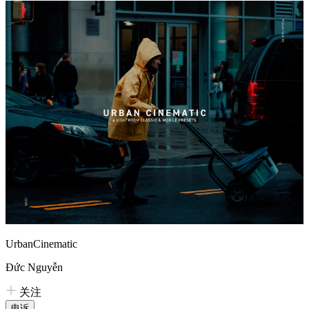
UrbanCinematic
Đức Nguyễn
关注
申诉