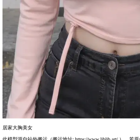
居家大胸美女
此模型源自站外搬运（搬运地址:
https://www.liblib.art/
），若原