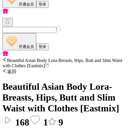
开通会员
登录
开通会员
登录
Beautiful Asian Body Lora-Breasts, Hips, Butt and Slim Waist
with Clothes [Eastmix]
返回
Beautiful Asian Body Lora-
Breasts, Hips, Butt and Slim
Waist with Clothes [Eastmix]
168
1
9