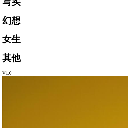
写实
幻想
女生
其他
V1.0