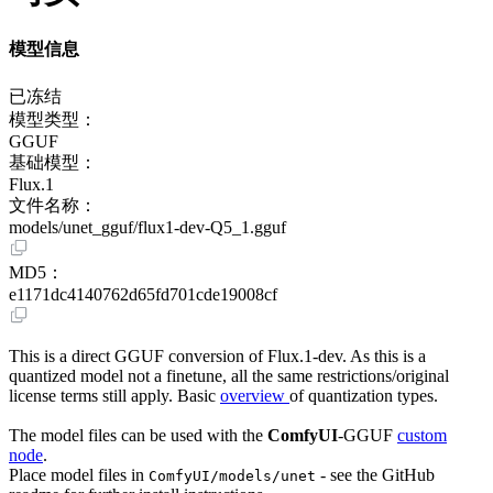
模型信息
已冻结
模型类型：
GGUF
基础模型：
Flux.1
文件名称：
models/unet_gguf/flux1-dev-Q5_1.gguf
MD5：
e1171dc4140762d65fd701cde19008cf
This is a direct GGUF conversion of Flux.1-dev. As this is a
quantized model not a finetune, all the same restrictions/original
license terms still apply. Basic
overview
of quantization types.
The model files can be used with the
ComfyUI
-GGUF
custom
node
.
Place model files in
- see the GitHub
ComfyUI/models/unet