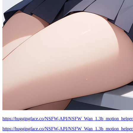
https://huggingface.co/NSFW-API/NSFW_Wan_1.3b_motion_helper/
https://huggingface.co/NSFW-API/NSFW_Wan_1.3b_motion_helper/