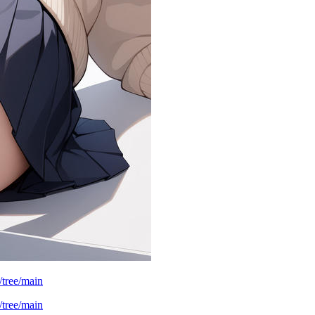
tree/main
tree/main