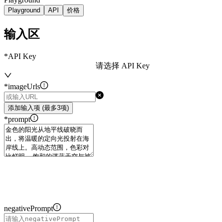
Playground
API
价格
输入区
*
API Key
请选择 API Key
*
imageUrls
添加输入项
(最多3项)
*
prompt
negativePrompt