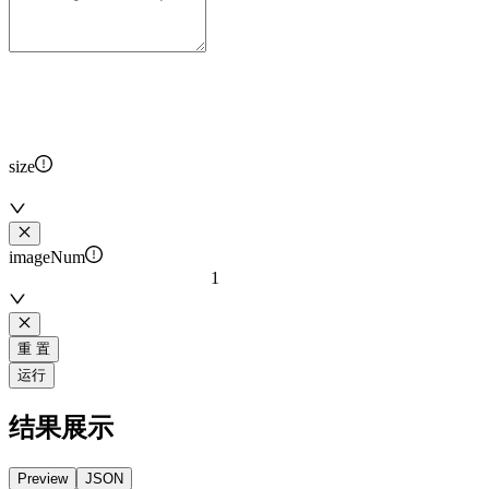
size
imageNum
1
重 置
运行
结果展示
Preview
JSON