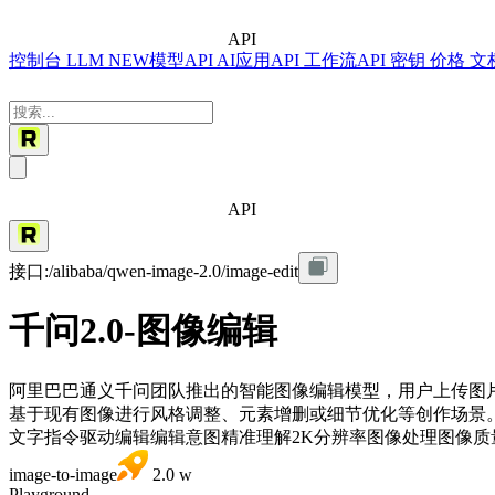
API
控制台
LLM
NEW
模型API
AI应用API
工作流API
密钥
价格
文
API
接口:
/alibaba/qwen-image-2.0/image-edit
千问2.0-图像编辑
阿里巴巴通义千问团队推出的智能图像编辑模型，用户上传图
基于现有图像进行风格调整、元素增删或细节优化等创作场景
文字指令驱动编辑
编辑意图精准理解
2K分辨率图像处理
图像质
image-to-image
2.0 w
Playground