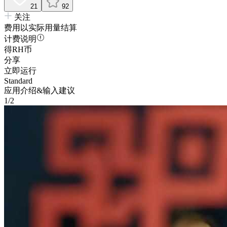
21
92
关注
费用以实际用量结算
计费说明
得RH币
分享
立即运行
Standard
应用介绍&输入建议
1/2