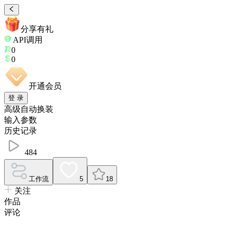
分享有礼
API调用
0
0
开通会员
登 录
高级自动换装
输入参数
历史记录
484
工作流
5
18
关注
作品
评论