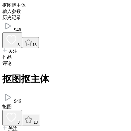
抠图抠主体
输入参数
历史记录
946
3
13
关注
作品
评论
抠图抠主体
946
抠图
3
13
关注