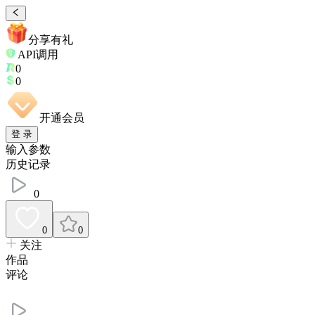
分享有礼
API调用
0
0
开通会员
登 录
输入参数
历史记录
0
0
0
关注
作品
评论