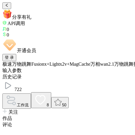
分享有礼
API调用
0
0
开通会员
登 录
极速万物跳舞Fusionx+Lightx2v+MagCache万相wan2.1万物
输入参数
历史记录
722
工作流
8
50
关注
作品
评论