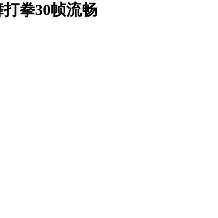
物跳舞打拳30帧流畅