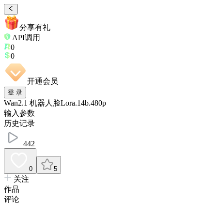
分享有礼
API调用
0
0
开通会员
登 录
Wan2.1 机器人脸Lora.14b.480p
输入参数
历史记录
442
0
5
关注
作品
评论