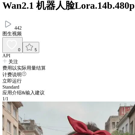
Wan2.1 机器人脸Lora.14b.480p
442
图生视频
0
5
API
关注
费用以实际用量结算
计费说明
立即运行
Standard
应用介绍&输入建议
1/1