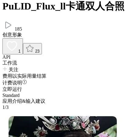
PuLID_Flux_ll卡通双人合照
185
创意形象
1
23
API
工作流
关注
费用以实际用量结算
计费说明
立即运行
Standard
应用介绍&输入建议
1/3