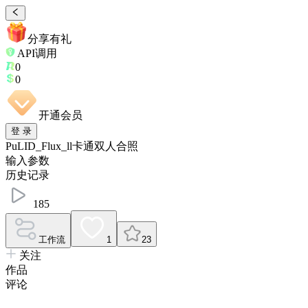
分享有礼
API调用
0
0
开通会员
登 录
PuLID_Flux_ll卡通双人合照
输入参数
历史记录
185
工作流
1
23
关注
作品
评论