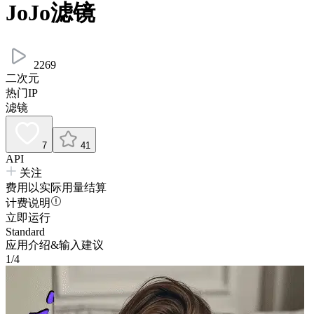
JoJo滤镜
2269
二次元
热门IP
滤镜
7
41
API
关注
费用以实际用量结算
计费说明
立即运行
Standard
应用介绍&输入建议
1/4