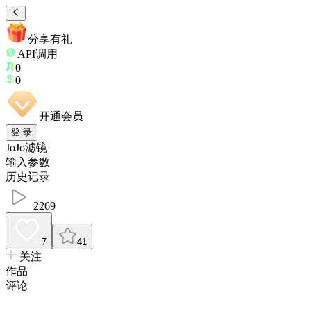
分享有礼
API调用
0
0
开通会员
登 录
JoJo滤镜
输入参数
历史记录
2269
7
41
关注
作品
评论