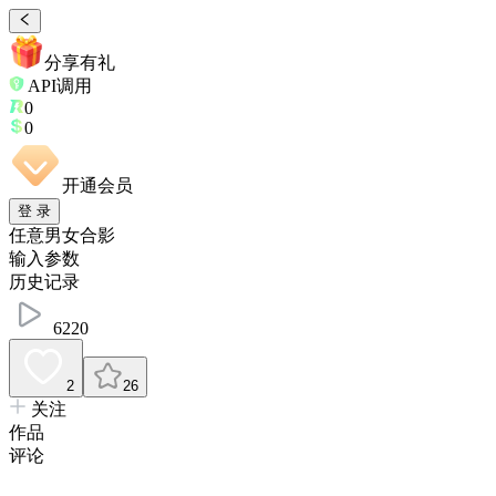
分享有礼
API调用
0
0
开通会员
登 录
任意男女合影
输入参数
历史记录
6220
2
26
关注
作品
评论