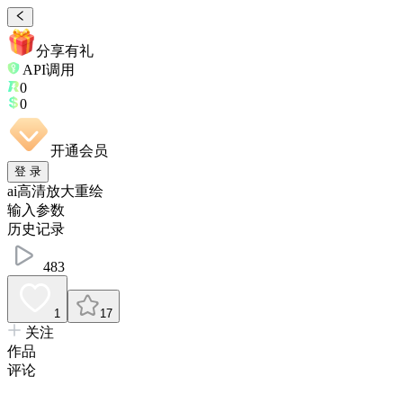
分享有礼
API调用
0
0
开通会员
登 录
ai高清放大重绘
输入参数
历史记录
483
1
17
关注
作品
评论