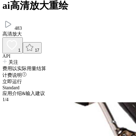
ai高清放大重绘
483
高清放大
1
17
API
关注
费用以实际用量结算
计费说明
立即运行
Standard
应用介绍&输入建议
1/4