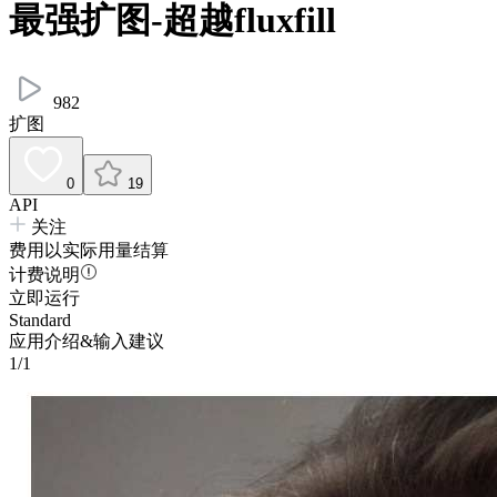
最强扩图-超越fluxfill
982
扩图
0
19
API
关注
费用以实际用量结算
计费说明
立即运行
Standard
应用介绍&输入建议
1/1