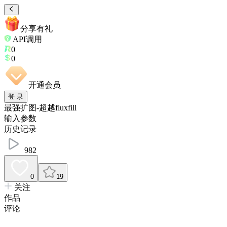
分享有礼
API调用
0
0
开通会员
登 录
最强扩图-超越fluxfill
输入参数
历史记录
982
0
19
关注
作品
评论