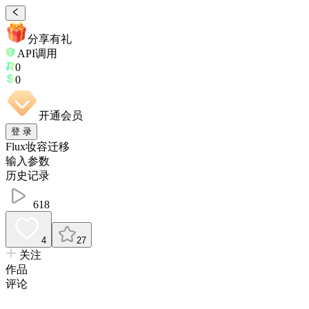
分享有礼
API调用
0
0
开通会员
登 录
Flux妆容迁移
输入参数
历史记录
618
4
27
关注
作品
评论