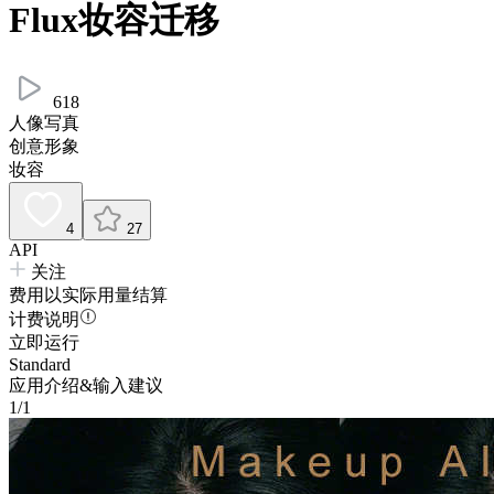
Flux妆容迁移
618
人像写真
创意形象
妆容
4
27
API
关注
费用以实际用量结算
计费说明
立即运行
Standard
应用介绍&输入建议
1/1