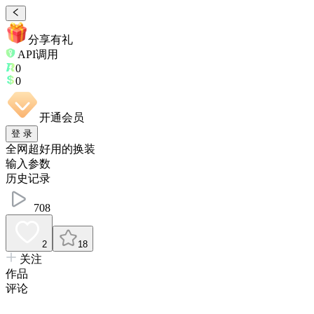
分享有礼
API调用
0
0
开通会员
登 录
全网超好用的换装
输入参数
历史记录
708
2
18
关注
作品
评论